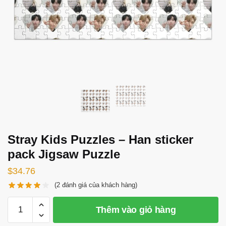
Stray Kids Puzzles – Han sticker
pack Jigsaw Puzzle
$
34.76
(
2
đánh giá của khách hàng)
Stray
Thêm vào giỏ hàng
Kids