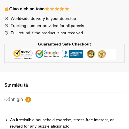
Puzzles
-
Giao dịch an toàn
Han
Worldwide delivery to your doorstep
sticker
Tracking number provided for all parcels
pack
Full refund if the product is not received
Jigsaw
Puzzle
Guaranteed Safe Checkout
số
lượng
Sự miêu tả
Đánh giá
2
An irresistible household exercise, stress-free interest, or
reward for any puzzle aficionado