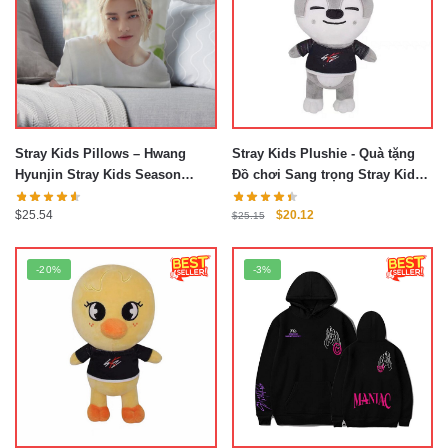
Stray Kids Pillows – Hwang
Stray Kids Plushie - Quà tặng
Hyunjin Stray Kids Season
Đồ chơi Sang trọng Stray Kids
Greetings 2021 Throw Pillow
Plushies
Giá
Giá
$
25.54
$
20.12
$
25.15
gốc
hiện
là:
tại
-20%
-3%
$25.15.
là:
$20.12.