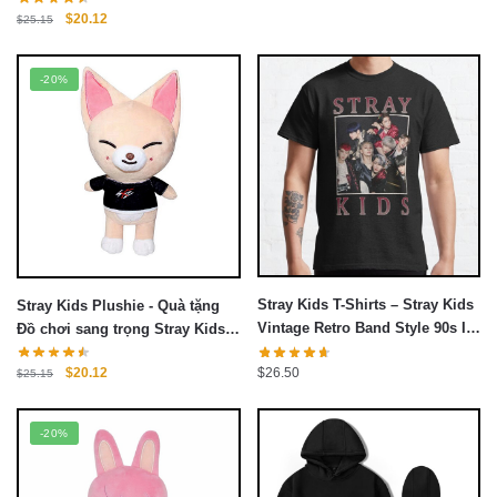
Giá
Giá
$
20.12
$
25.15
gốc
hiện
là:
tại
-20%
$25.15.
là:
$20.12.
Stray Kids T-Shirts – Stray Kids
Stray Kids Plushie - Quà tặng
Vintage Retro Band Style 90s IN
Đồ chơi sang trọng Stray Kids
LIFE Classic T-Shirt
Kpop Plushies
Giá
Giá
$
26.50
$
20.12
$
25.15
gốc
hiện
là:
tại
-20%
$25.15.
là:
$20.12.