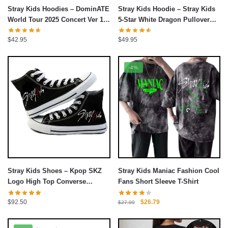
Stray Kids Hoodies – DominATE
Stray Kids Hoodie – Stray Kids
World Tour 2025 Concert Ver 1
5-Star White Dragon Pullover
Pullover Hoodie
Hoodie
$
42.95
$
49.95
-4%
Stray Kids Shoes – Kpop SKZ
Stray Kids Maniac Fashion Cool
Logo High Top Converse
Fans Short Sleeve T-Shirt
Sneaker
Giá
Giá
$
92.50
$
26.79
$
27.99
gốc
hiện
là:
tại