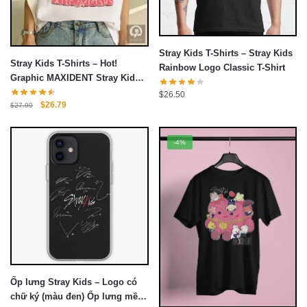
Stray Kids T-Shirts – Stray Kids
Stray Kids T-Shirts – Hot!
Rainbow Logo Classic T-Shirt
Graphic MAXIDENT Stray Kids
T-Shirt
$
26.50
Giá
Giá
$
26.79
$
27.99
gốc
hiện
là:
tại
$27.99.
là:
-4%
$26.79.
Ốp lưng Stray Kids – Logo có
chữ ký (màu đen) Ốp lưng mềm