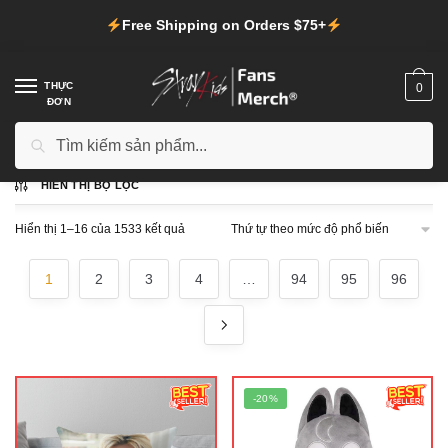
Chuyển
Chuyển
Free Shipping on Orders $75+
đến
đến
điều
phần
hướng
nội
THỰC
0
ĐƠN
dung
Tìm
Tìm kiếm
Trang chủ
/
Cửa hàng
kiếm:
HIỂN THỊ BỘ LỌC
Được
Hiển thị 1–16 của 1533 kết quả
sắp
xếp
1
2
3
4
…
94
95
96
theo
mức
độ
phổ
biến
-20%