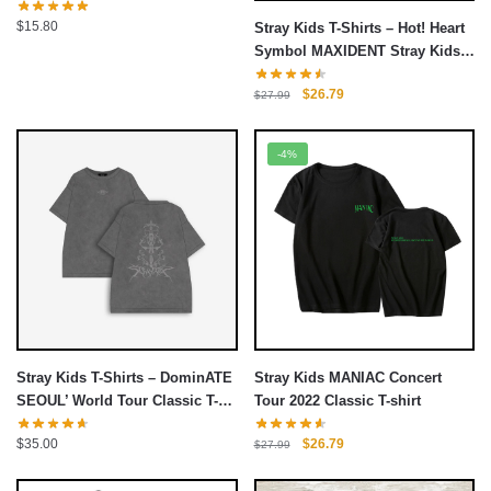
cho iPhone
$
15.80
Stray Kids T-Shirts – Hot! Heart
Symbol MAXIDENT Stray Kids
T-Shirt
Giá
Giá
$
26.79
$
27.99
gốc
hiện
là:
tại
-4%
$27.99.
là:
$26.79.
Stray Kids T-Shirts – DominATE
Stray Kids MANIAC Concert
SEOUL’ World Tour Classic T-
Tour 2022 Classic T-shirt
shirt
Giá
Giá
$
35.00
$
26.79
$
27.99
gốc
hiện
là:
tại