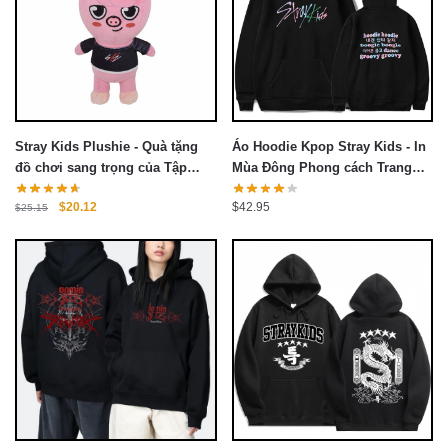
Stray Kids Plushie - Quà tặng
Áo Hoodie Kpop Stray Kids - In
đồ chơi sang trọng của Tập
Mùa Đông Phong cách Trang
đoàn Hàn Quốc dành cho người
phục Hợp thời trang
Giá
Giá
$
20.12
$
42.95
hâm mộ Plushies
$
25.15
gốc
hiện
là:
tại
$25.15.
là:
$20.12.