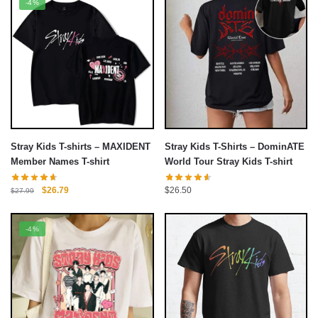
-4%
$27.99.
là:
$26.79.
Stray Kids T-shirts – MAXIDENT
Stray Kids T-Shirts – DominATE
Member Names T-shirt
World Tour Stray Kids T-shirt
Giá
Giá
$
26.79
$
26.50
$
27.99
gốc
hiện
là:
tại
-4%
$27.99.
là:
$26.79.