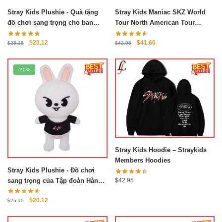
Stray Kids Plushie - Quà tặng
Stray Kids Maniac SKZ World
đồ chơi sang trọng cho ban
Tour North American Tour
nhạc Kpop
Hoodie
Giá
Giá
Giá
Giá
$
20.12
$
41.66
$
25.15
$
42.95
gốc
hiện
gốc
hiện
là:
tại
là:
tại
-20%
$25.15.
là:
$42.95.
là:
$20.12.
$41.66.
Stray Kids Hoodie – Straykids
Members Hoodies
Stray Kids Plushie - Đồ chơi
$
42.95
sang trọng của Tập đoàn Hàn
Quốc Stray Kids Plushies
Giá
Giá
$
20.12
$
25.15
gốc
hiện
là:
tại