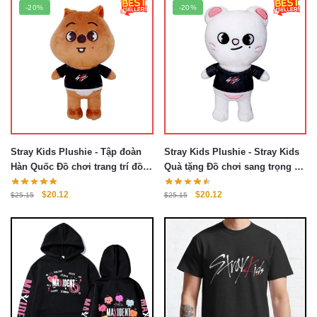
-20%
$25.15.
là:
-20%
$20.12.
Stray Kids Plushie - Tập đoàn
Stray Kids Plushie - Stray Kids
Hàn Quốc Đồ chơi trang trí đồ
Quà tặng Đồ chơi sang trọng Đồ
chơi sang trọng Plushies
chơi trang trí đồ chơi
Giá
Giá
Giá
Giá
$
20.12
$
20.12
$
25.15
$
25.15
gốc
hiện
gốc
hiện
là:
tại
là:
tại
$25.15.
là:
$25.15.
là:
$20.12.
$20.12.