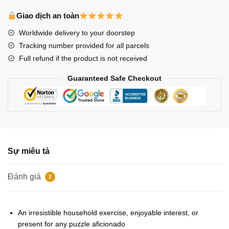
Puzzles
-
Giao dịch an toàn
Changbin
Worldwide delivery to your doorstep
sticker
Tracking number provided for all parcels
Jigsaw
Full refund if the product is not received
Puzzle
số
Guaranteed Safe Checkout
lượng
Sự miêu tả
Đánh giá
2
An irresistible household exercise, enjoyable interest, or
present for any puzzle aficionado