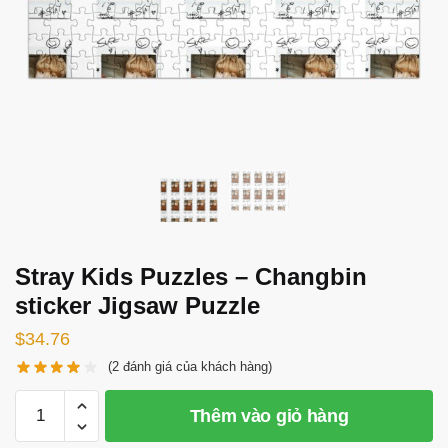
Stray Kids Puzzles – Changbin
sticker Jigsaw Puzzle
$
34.76
(
2
đánh giá của khách hàng)
Stray
Thêm vào giỏ hàng
Kids