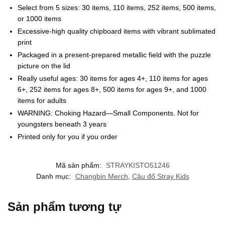
Select from 5 sizes: 30 items, 110 items, 252 items, 500 items,
or 1000 items
Excessive-high quality chipboard items with vibrant sublimated
print
Packaged in a present-prepared metallic field with the puzzle
picture on the lid
Really useful ages: 30 items for ages 4+, 110 items for ages
6+, 252 items for ages 8+, 500 items for ages 9+, and 1000
items for adults
WARNING: Choking Hazard—Small Components. Not for
youngsters beneath 3 years
Printed only for you if you order
Mã sản phẩm:
STRAYKISTO51246
Danh mục:
Changbin Merch
,
Câu đố Stray Kids
Sản phẩm tương tự