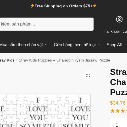
Free Shipping on Orders $75+
m
Tài khoản củ
Mua sắm theo nhân vật
Cửa hàng theo thể loại
Shop All
ray Kids
/
Stray Kids Puzzles – Changbin ilysm Jigsaw Puzzle
Stra
🔍
Cha
Puz
$
34.76
Stray