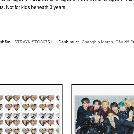
Not for kids beneath 3 years
 phẩm:
STRAYKISTO86751
Danh mục:
Changbin Merch
,
Câu đố St