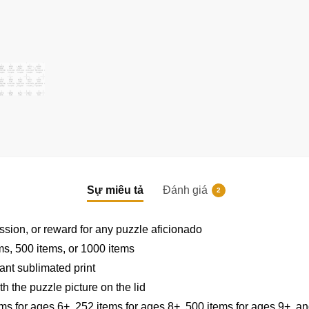
Sự miêu tả
Đánh giá
2
|
|
ssion, or reward for any puzzle aficionado
ems, 500 items, or 1000 items
ant sublimated print
h the puzzle picture on the lid
ems for ages 6+, 252 items for ages 8+, 500 items for ages 9+, an