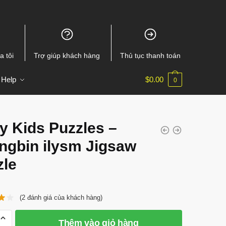
a tôi
Trợ giúp khách hàng
Thủ tục thanh toán
Help
$
0.00
0
y Kids Puzzles –
ngbin ilysm Jigsaw
zle
(
2
đánh giá của khách hàng)
Thêm vào giỏ hàng