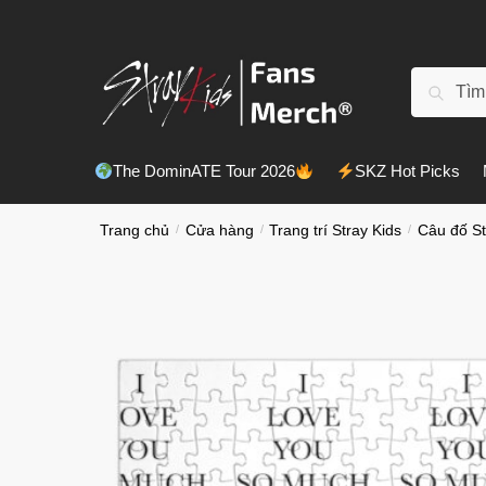
Chuyển
Chuyển
đến
đến
điều
phần
Tìm
Tìm kiế
hướng
nội
kiếm:
dung
The DominATE Tour 2026
SKZ Hot Picks
Trang chủ
/
Cửa hàng
/
Trang trí Stray Kids
/
Câu đố St