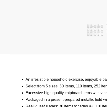
An irresistible household exercise, enjoyable pa
Select from 5 sizes: 30 items, 110 items, 252 it
Excessive-high quality chipboard items with vibr
Packaged in a present-prepared metallic field wit
Really useful ages: 30 items for ages 4+, 110 it