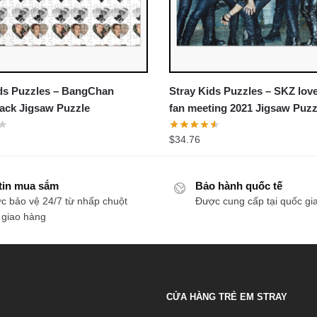
ids Puzzles – BangChan
Stray Kids Puzzles – SKZ lov
sticker pack Jigsaw Puzzle
fan meeting 2021 Jigsaw Puzz
$
34.76
tin mua sắm
Bảo hành quốc tế
c bảo vệ 24/7 từ nhấp chuột
Được cung cấp tại quốc gi
 giao hàng
CỬA HÀNG TRẺ EM STRAY