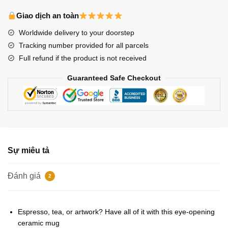
Mugs
-
Giao dịch an toàn
Stray
Worldwide delivery to your doorstep
Kids
Tracking number provided for all parcels
Han
Full refund if the product is not received
quokka
face
Guaranteed Safe Checkout
Classic
Mug
số
lượng
Sự miêu tả
Đánh giá
2
Espresso, tea, or artwork? Have all of it with this eye-opening
ceramic mug