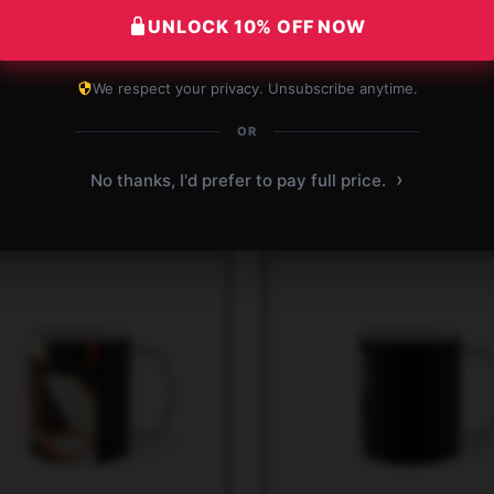
UNLOCK 10% OFF NOW
We respect your privacy. Unsubscribe anytime.
SKU:
STRAYKISTO47369
Categoría:
Tazas Stray Kids
OR
›
No thanks, I'd prefer to pay full price.
s