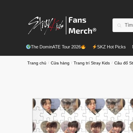
Chuyển
Chuyển
đến
đến
điều
phần
Tìm
Tìm kiế
hướng
nội
kiếm:
dung
The DominATE Tour 2026
SKZ Hot Picks
Trang chủ
/
Cửa hàng
/
Trang trí Stray Kids
/
Câu đố St