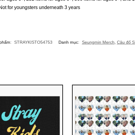
 for youngsters underneath 3 years
 phẩm:
STRAYKISTO54753
Danh mục:
Seungmin Merch
,
Câu đố St