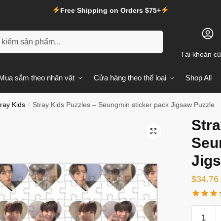
Free Shipping on Orders $75+
m
Tài khoản củ
Mua sắm theo nhân vật
Cửa hàng theo thể loại
Shop All
ray Kids
/
Stray Kids Puzzles – Seungmin sticker pack Jigsaw Puzzle
Stra
🔍
Seu
Jig
$
34.76
Stray