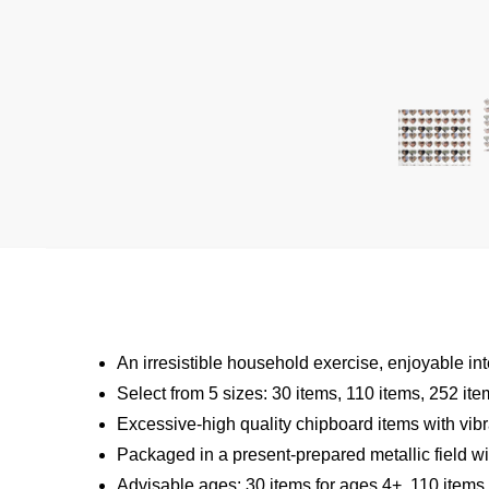
An irresistible household exercise, enjoyable int
Select from 5 sizes: 30 items, 110 items, 252 it
Excessive-high quality chipboard items with vibr
Packaged in a present-prepared metallic field wit
Advisable ages: 30 items for ages 4+, 110 items 