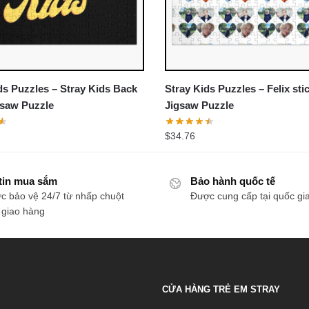
s Puzzles – Stray Kids Back
Stray Kids Puzzles – Felix sti
gsaw Puzzle
Jigsaw Puzzle
$
34.76
tin mua sắm
Bảo hành quốc tế
c bảo vệ 24/7 từ nhấp chuột
Được cung cấp tại quốc gi
 giao hàng
CỬA HÀNG TRẺ EM STRAY