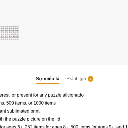
Sự miêu tả
Đánh giá
2
|
|
erest, or present for any puzzle aficionado
ems, 500 items, or 1000 items
ant sublimated print
h the puzzle picture on the lid
for ages 6+, 252 items for ages 8+, 500 items for ages 9+, and 1