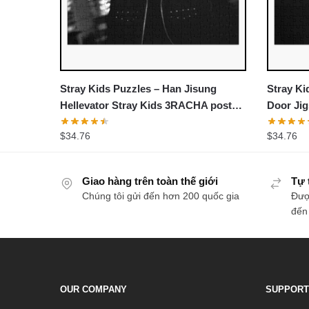
Stray Kids Puzzles – Han Jisung
Stray Kid
Hellevator Stray Kids 3RACHA poster
Door Ji
Jigsaw Puzzle
$
34.76
$
34.76
Giao hàng trên toàn thế giới
Tự 
Chúng tôi gửi đến hơn 200 quốc gia
Đượ
đến
OUR COMPANY
SUPPORT