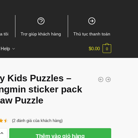
a tôi
Trợ giúp khách hàng
Thủ tục thanh toán
Help
$
0.00
0
y Kids Puzzles –
ngmin sticker pack
saw Puzzle
(
2
đánh giá của khách hàng)
Thêm vào giỏ hàng