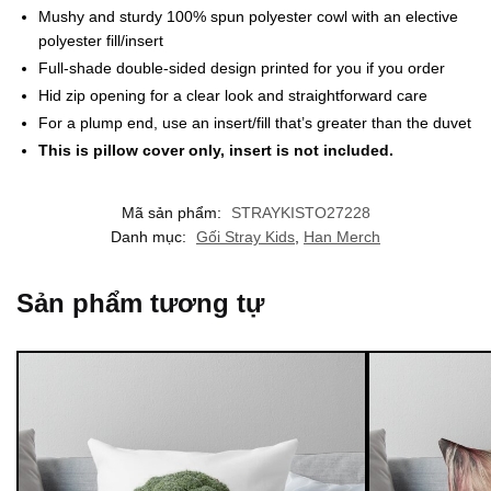
Mushy and sturdy 100% spun polyester cowl with an elective
polyester fill/insert
Full-shade double-sided design printed for you if you order
Hid zip opening for a clear look and straightforward care
For a plump end, use an insert/fill that’s greater than the duvet
This is pillow cover only, insert is not included.
Mã sản phẩm:
STRAYKISTO27228
Danh mục:
Gối Stray Kids
,
Han Merch
Sản phẩm tương tự