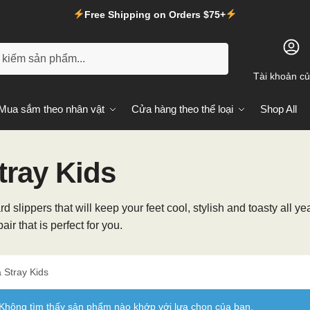
Free Shipping on Orders $75+
m
Tài khoản củ
Mua sắm theo nhân vật
Cửa hàng theo thể loại
Shop All
tray Kids
d slippers that will keep your feet cool, stylish and toasty all y
ir that is perfect for you.
 Stray Kids
Không tìm thấy sản phẩm nào khớp với lựa chọn của bạn.