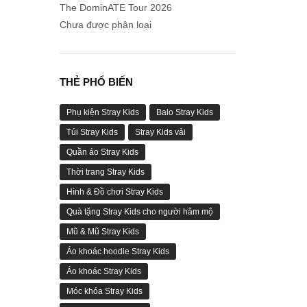
The DominATE Tour 2026
Chưa được phân loại
THẺ PHỔ BIẾN
Phụ kiện Stray Kids
Balo Stray Kids
Túi Stray Kids
Stray Kids vải
Quần áo Stray Kids
Thời trang Stray Kids
Hình & Đồ chơi Stray Kids
Quà tặng Stray Kids cho người hâm mộ
Mũ & Mũ Stray Kids
Áo khoác hoodie Stray Kids
Áo khoác Stray Kids
Móc khóa Stray Kids