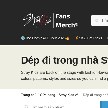
Chuyển
Chuyển
đến
đến
điều
phần
Tìm
Tìm kiế
hướng
nội
kiếm:
dung
The DominATE Tour 2026
SKZ Hot Picks
Dép đi trong nhà S
Stray Kids are back on the stage with fashion-forwar
colors, patterns, styles and sizes so you can find a pa
Trang chủ
/
Cửa hàng
/
Stray Kids vải
/
Dép đi trong nhà
Tìm
Tìm kiếm