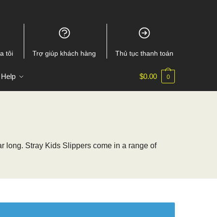
a tôi
Trợ giúp khách hàng
Thủ tục thanh toán
Help
$
0.00
0
ear long. Stray Kids Slippers come in a range of