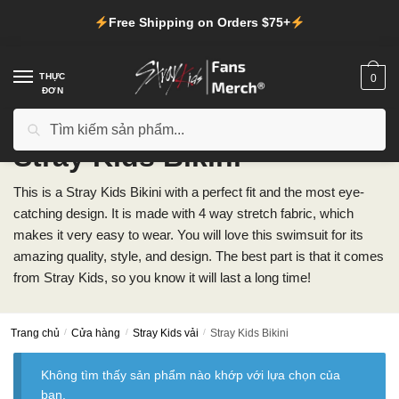
Chuyển
Chuyển
Free Shipping on Orders $75+
đến
đến
điều
phần
hướng
nội
THỰC
0
ĐƠN
dung
Tìm
Tìm kiếm
kiếm:
Stray Kids Bikini
This is a Stray Kids Bikini with a perfect fit and the most eye-
catching design. It is made with 4 way stretch fabric, which
makes it very easy to wear. You will love this swimsuit for its
amazing quality, style, and design. The best part is that it comes
from Stray Kids, so you know it will last a long time!
Trang chủ
/
Cửa hàng
/
Stray Kids vải
/
Stray Kids Bikini
Không tìm thấy sản phẩm nào khớp với lựa chọn của
bạn.