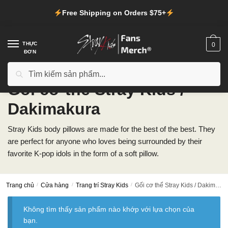
Chuyển
Chuyển
Free Shipping on Orders $75+
đến
đến
điều
phần
hướng
nội
THỰC
0
ĐƠN
dung
Tìm
Tìm kiếm
kiếm:
Gối cơ thể Stray Kids /
Dakimakura
Stray Kids body pillows are made for the best of the best. They
are perfect for anyone who loves being surrounded by their
favorite K-pop idols in the form of a soft pillow.
Trang chủ
/
Cửa hàng
/
Trang trí Stray Kids
/
Gối cơ thể Stray Kids / Dakimakura
Không tìm thấy sản phẩm nào khớp với lựa chọn của
bạn.