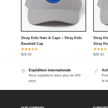
Stray Kids Hats & Caps – Stray Kids
Stray Ki
Baseball Cap
Stray K
Cap
$
26.42
$
26.42
Expédition internationale
Ach
Nous expédions dans plus de 200
Prot
pays
la l
OUR COMPANY
SUPPORT