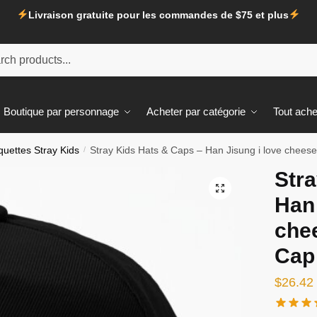
Livraison gratuite pour les commandes de $75 et plus
e
he
Boutique par personnage
Acheter par catégorie
Tout ache
uettes Stray Kids
/
Stray Kids Hats & Caps – Han Jisung i love chees
Stra
🔍
Han 
che
Cap
$
26.42