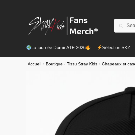
Skip
Skip
to
to
navigation
content
Recherch
Recherc
pour :
La tournée DominATE 2026
Sélection SKZ
Accueil
/
Boutique
/
Tissu Stray Kids
/
Chapeaux et casq