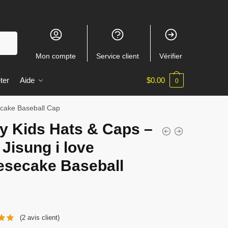
Mon compte
Service client
Vérifier
ter
Aide
$
0.00
0
ecake Baseball Cap
y Kids Hats & Caps –
Jisung i love
esecake Baseball
(
2
avis client)