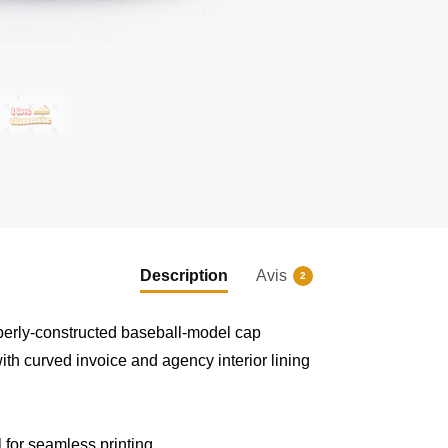
Description
Avis
2
|
|
operly-constructed baseball-model cap
th curved invoice and agency interior lining
m
 for seamless printing