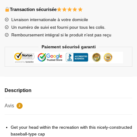
Stray
Kids
Transaction sécurisée
Hats
Livraison internationale à votre domicile
&
Un numéro de suivi est fourni pour tous les colis.
Caps
Remboursement intégral si le produit n'est pas reçu
-
Blessings
Paiement sécurisé garanti
Wait
For
You
(Stray
Kids)
Dad
Description
Hat
Avis
2
Get your head within the recreation with this nicely-constructed
baseball-type cap