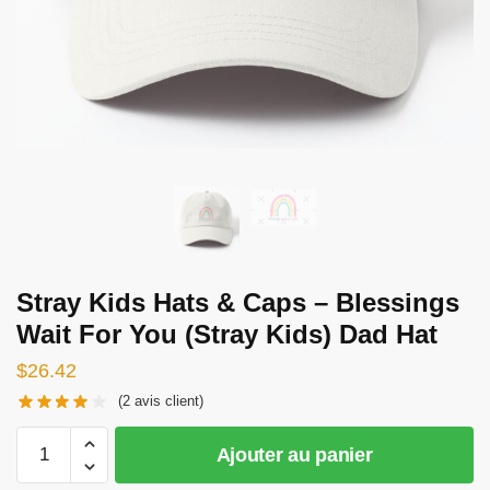
Stray Kids Hats & Caps – Blessings
Wait For You (Stray Kids) Dad Hat
$
26.42
(
2
avis client)
quantité
Ajouter au panier
de