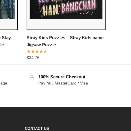
e Stay
Stray Kids Puzzles – Stray Kids name
le
Jigsaw Puzzle
$
34.76
100% Secure Checkout
sage
PayPal / MasterCard / Visa
CONTACT US