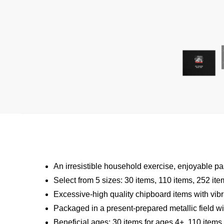
An irresistible household exercise, enjoyable pa
Select from 5 sizes: 30 items, 110 items, 252 it
Excessive-high quality chipboard items with vibr
Packaged in a present-prepared metallic field wit
Beneficial ages: 30 items for ages 4+, 110 items