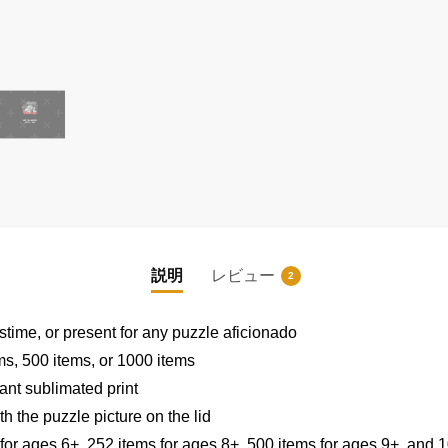
説明
レビュー
2
|
|
stime, or present for any puzzle aficionado
ems, 500 items, or 1000 items
ant sublimated print
h the puzzle picture on the lid
 for ages 6+, 252 items for ages 8+, 500 items for ages 9+, and 1