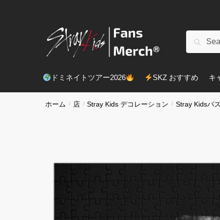
ナ
コ
ビ
ン
ゲ
テ
検
検索
ー
ン
索
シ
ツ
対
ョ
へ
象:
ドミネイトツアー2026
SKZ おすすめ
キ
ン
ス
へ
キ
移
ッ
ホーム
/
店
/
Stray Kids デコレーション
/
Stray Kidsパ
動
プ