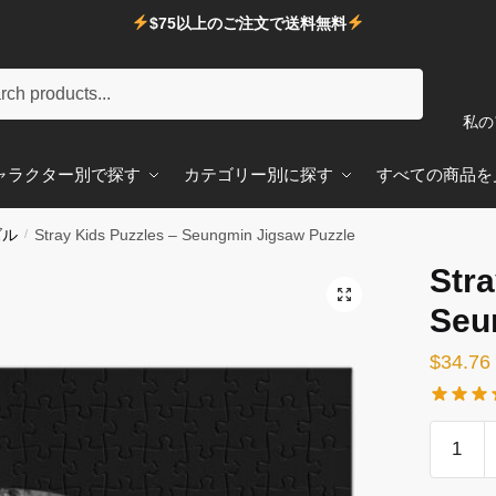
$75以上のご注文で送料無料
私の
ャラクター別で探す
カテゴリー別に探す
すべての商品を
ズル
/
Stray Kids Puzzles – Seungmin Jigsaw Puzzle
Stra
🔍
Seu
$
34.76
Stray
Kids
Puzzles