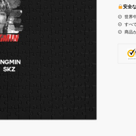
-
安全
Seungm
世界
Jigsaw
すべ
Puzzle
商品
個