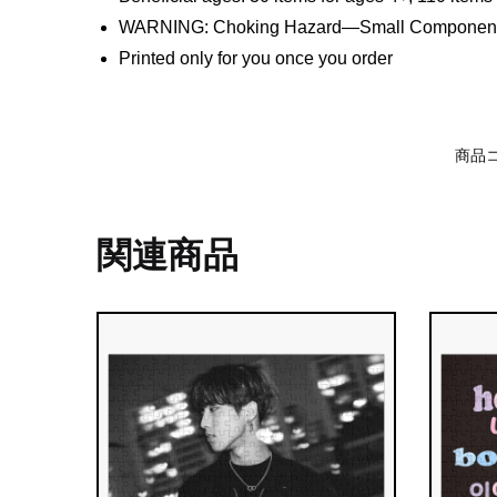
WARNING: Choking Hazard—Small Components. 
Printed only for you once you order
商品
関連商品