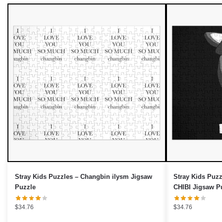
Stray Kids Puzzles – Changbin ilysm Jigsaw
Stray Kids Puz
Puzzle
CHIBI Jigsaw P
$
34.76
$
34.76