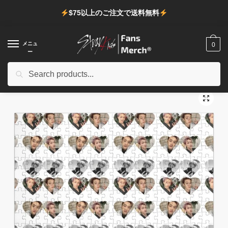
ナ
コ
$75以上のご注文で送料無料
ビ
ン
ゲ
テ
ー
ン
メニュ
0
ー
シ
ツ
ョ
へ
検
検索
ホーム
/
店
/
Stray Kids デコレーション
/
Stray Kidsパズル
/
Stray Kids Puzzles – BangChan sticker pack Jigsaw Puzzle
ン
ス
索
へ
キ
対
🔍
移
ッ
象:
動
プ