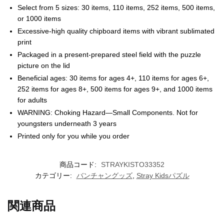
Select from 5 sizes: 30 items, 110 items, 252 items, 500 items,
or 1000 items
Excessive-high quality chipboard items with vibrant sublimated
print
Packaged in a present-prepared steel field with the puzzle
picture on the lid
Beneficial ages: 30 items for ages 4+, 110 items for ages 6+,
252 items for ages 8+, 500 items for ages 9+, and 1000 items
for adults
WARNING: Choking Hazard—Small Components. Not for
youngsters underneath 3 years
Printed only for you while you order
商品コード:
STRAYKISTO33352
カテゴリー:
バンチャングッズ
,
Stray Kidsパズル
関連商品