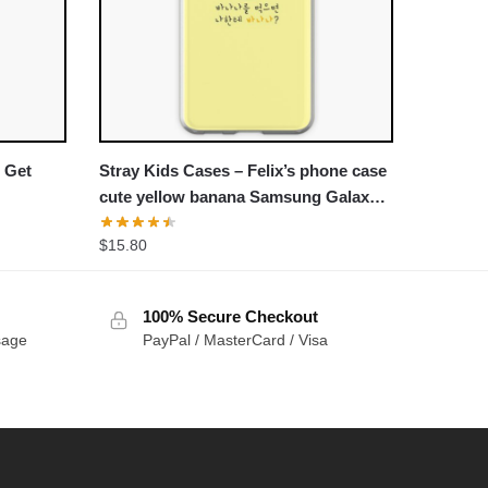
s Get
Stray Kids Cases – Felix’s phone case
cute yellow banana Samsung Galaxy
Soft Case
$
15.80
100% Secure Checkout
sage
PayPal / MasterCard / Visa