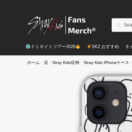
ナ
コ
ビ
ン
ゲ
テ
検
検索
ー
ン
索
シ
ツ
対
ョ
へ
象:
ドミネイトツアー2026
SKZ おすすめ
キ
ン
ス
へ
キ
移
ッ
ホーム
/
店
/
Stray Kids症例
/
Stray Kids iPhoneケース
/
動
プ