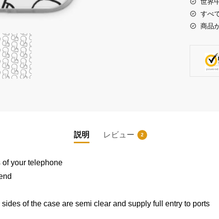
世界
doodle
すべ
iPhone
商品
Soft
Case
個
説明
レビュー
2
|
|
s of your telephone
 end
ides of the case are semi clear and supply full entry to ports