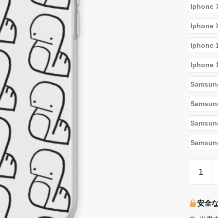
Iphone 
Iphone 
Iphone 
Iphone 
Samsun
Samsun
Samsun
Samsung
Stray
Kids
Cases
-
安全
Chan's