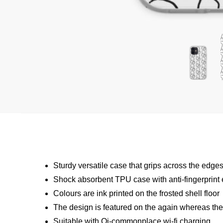
Sturdy versatile case that grips across the edge
Shock absorbent TPU case with anti-fingerprint
Colours are ink printed on the frosted shell floor
The design is featured on the again whereas the s
Suitable with Qi-commonplace wi-fi charging