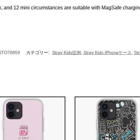
, and 12 mini circumstances are suitable with MagSafe chargin
STO78859
カテゴリー:
Stray Kids症例
,
Stray Kids iPhoneケース
,
St