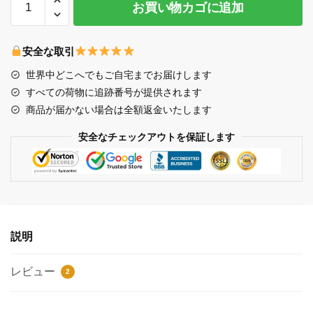
お買い物カゴに追加
Kids
Bags
-
安全な取引
Stray
世界中どこへでもご自宅までお届けします
Kids
すべての荷物に追跡番号が提供されます
grow
商品が届かない場合は全額返金いたします
up
boy
安全なチェックアウトを保証します
with
balloons
All
Over
Print
Tote
説明
Bag
個
レビュー
2