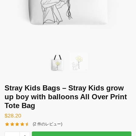
Stray Kids Bags – Stray Kids grow
up boy with balloons All Over Print
Tote Bag
$
28.20
(
2
件のレビュー)
Stray