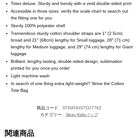
Totes deluxe. Sturdy and trendy with a vivid double-sided print
Accessible in three sizes: verify the scale chart to search out
the fitting one for you
Sturdy 100% polyester shell
Tremendous sturdy cotton shoulder straps are 1″ (2.5cm)
broad and 21″ (68cm) lengthy for Small luggage, 28″ (71 cm)
lengthy for Medium luggage, and 29″ (74 cm) lengthy for Giant
luggage
Brilliant, lengthy-lasting, double-sided design, sublimation
printed for you once you order
Light machine wash
In search of one thing extra light-weight? Strive the Cotton
Tote Bag
商品コード:
STRAYKISTO27762
カテゴリー:
Stray Kidsバッグ
関連商品