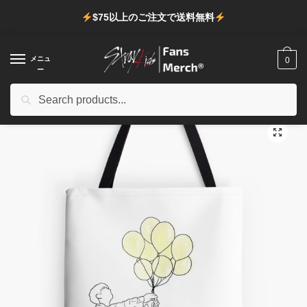
ナ
コ
$75以上のご注文で送料無料
ビ
ン
ゲ
テ
ー
ン
メニュ
0
ー
シ
ツ
ョ
へ
検
検索
ホーム
/
店
/
Stray Kidsアクセサリー
/
Stray Kidsバッグ
/
Stray Kids Bags – Stray Kids grow up boy with balloons All Over Print Tote Bag
ン
ス
索
へ
キ
対
🔍
移
ッ
象:
動
プ