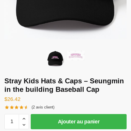
Stray Kids Hats & Caps – Seungmin
in the building Baseball Cap
$
26.42
(
2
avis client)
quantité
Ajouter au panier
de