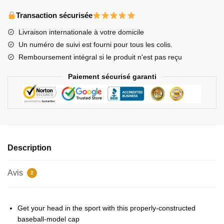
Stray
Kids
Transaction sécurisée
Hats
Livraison internationale à votre domicile
&
Un numéro de suivi est fourni pour tous les colis.
Caps
Remboursement intégral si le produit n'est pas reçu
-
Seungmin
Paiement sécurisé garanti
in
the
building
Baseball
Cap
Description
Avis
2
Get your head in the sport with this properly-constructed
baseball-model cap