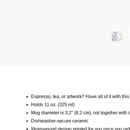
Espresso, tea, or artwork? Have all of it with t
Holds 11 oz. (325 ml)
Mug diameter is 3.2″ (8.2 cm), not together with 
Dishwasher-secure ceramic
Wraparound design printed for you once you ord