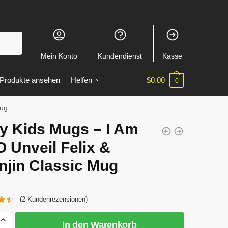
Mein Konto
Kundendienst
Kasse
 Produkte ansehen
Helfen
$
0.00
0
Mug
ay Kids Mugs – I Am
 Unveil Felix &
njin Classic Mug
(
2
Kundenrezensionen)
In den Warenkorb