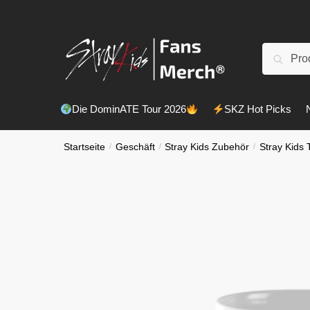
Skip
Skip
to
to
navigation
content
Suche
Suchen
nach:
Die DominATE Tour 2026
SKZ Hot Picks
Startseite
/
Geschäft
/
Stray Kids Zubehör
/
Stray Kids