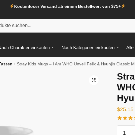
Kostenloser Versand ab einem Bestellwert von $75+
Nach Charakter einkaufen
Nach Kategorien einkaufen
Alle
 Tassen
/
Stray Kids Mugs – I Am WHO Unveil Felix & Hyunjin Classic 
Str
🔍
WHO
Hyu
$
25.15
Stray