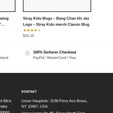
being
Stray Kids Mugs – Bang Chan kfc skz
Y
Logo – Stray Kids merch Classic Mug
ug
$
25.15
100% Sicherer Checkout
sland
PayPal / MasterCard / Visa
KONTAKT
t Blick
Unser Hauptsitz:
3198 Perry Ave Bronx,
endes
NY 10467, USA
eignen