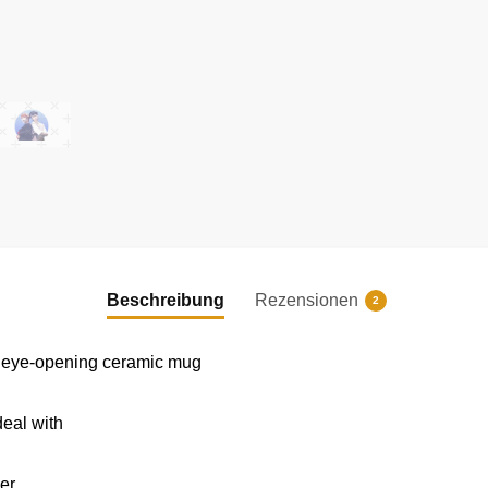
|
|
Beschreibung
Rezensionen
2
his eye-opening ceramic mug
deal with
er