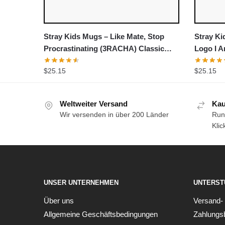
Stray Kids Mugs – Like Mate, Stop
Stray Ki
Procrastinating (3RACHA) Classic
Logo I 
Mug
$
25.15
$
25.15
Weltweiter Versand
Kau
Wir versenden in über 200 Länder
Run
Klic
UNSER UNTERNEHMEN
UNTERST
Über uns
Versand- u
Allgemeine Geschäftsbedingungen
Zahlungs