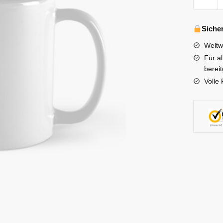
Kids
Mugs
-
Siche
I
Weltw
Am
Für a
WHO
bereit
Unveil
Volle 
Felix
&
Hyunjin
Classic
Mug
Menge