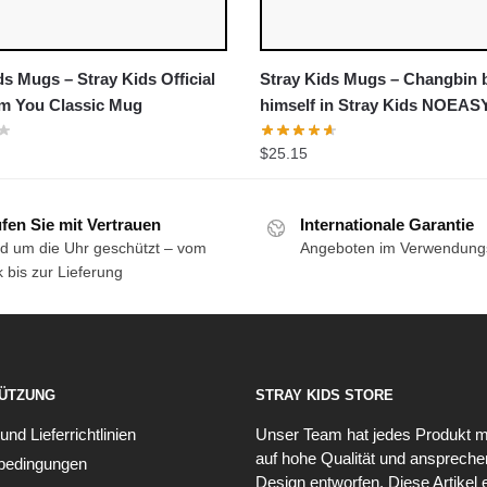
ds Mugs – Stray Kids Official
Stray Kids Mugs – Changbin 
Am You Classic Mug
himself in Stray Kids NOEAS
Thunderous Trailer Classic M
$
25.15
fen Sie mit Vertrauen
Internationale Garantie
d um die Uhr geschützt – vom
Angeboten im Verwendung
k bis zur Lieferung
ÜTZUNG
STRAY KIDS STORE
nd Lieferrichtlinien
Unser Team hat jedes Produkt mi
auf hohe Qualität und ansprech
bedingungen
Design entworfen. Diese Artikel 